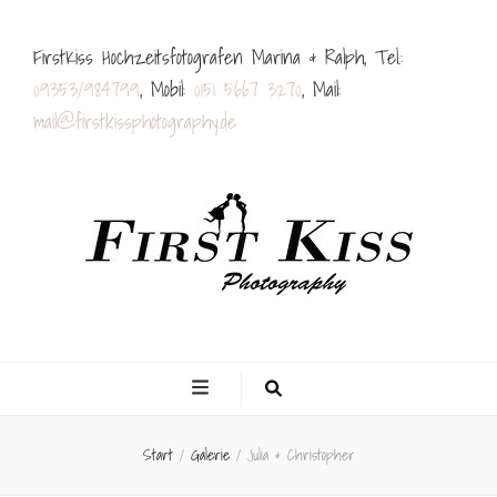
FirstKiss Hochzeitsfotografen Marina & Ralph, Tel.:
09353/984799
, Mobil:
0151 5667 3270
, Mail:
mail@firstkissphotography.de
First Kiss
Marina & Ralph
Hochzeitsfotografe
Start
/
Galerie
/
Julia & Christopher