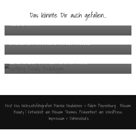
Das könnte Dir auch gefallen...
Heike & Ronny
Engagement Shooting vor der Hochzeit
Getting Ready und First Look zu Hause
First Kiss Hochzeitsfotografen Marina Neubacher & Ralph Piepenburg .
Blossom
Beauty | Entwickelt von
Blossom Themes
. Präsentiert von
WordPress
.
Impressum & Datenschutz