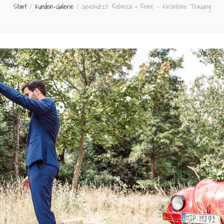
Start
/
Kunden-Galerie
/
Geschützt: Rebecca & Rene – Kirchliche Trauung